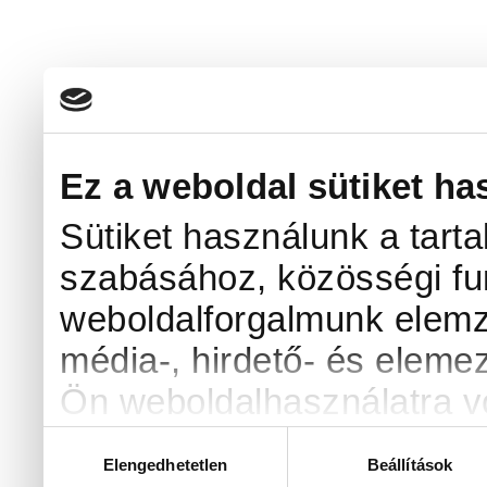
Ez a weboldal sütiket ha
Sütiket használunk a tart
szabásához, közösségi fun
weboldalforgalmunk elemz
média-, hirdető- és eleme
Ön weboldalhasználatra vo
kombinálhatják az adatoka
Hozzájárulás
Elengedhetetlen
Beállítások
kiválasztása
amelyeket Ön adott meg s