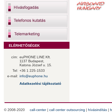
ELÉRHETŐSÉGEK
cím:
euPHONE LINE Kft.
1137 Budapest,
Katona József u. 15.
Tel:
+36 1 225-1533
e-mail:
info@euphone.hu
Adatkezelési tájékoztató
© 2008-2020
call-center
|
call center outsourcing
|
hívásindítás
|
h